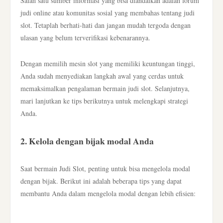
Salah satu sumber informasi yang bisa diandalkan adalah forum
judi online atau komunitas sosial yang membahas tentang judi
slot. Tetaplah berhati-hati dan jangan mudah tergoda dengan
ulasan yang belum terverifikasi kebenarannya.
Dengan memilih mesin slot yang memiliki keuntungan tinggi,
Anda sudah menyediakan langkah awal yang cerdas untuk
memaksimalkan pengalaman bermain judi slot. Selanjutnya,
mari lanjutkan ke tips berikutnya untuk melengkapi strategi
Anda.
2. Kelola dengan bijak modal Anda
Saat bermain Judi Slot, penting untuk bisa mengelola modal
dengan bijak. Berikut ini adalah beberapa tips yang dapat
membantu Anda dalam mengelola modal dengan lebih efisien: