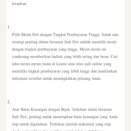
terapkan:
Pilih Mesin Slot dengan Tingkat Pembayaran Tinggi: Salah satu
strategi penting dalam bermain Judi Slot adalah memilih mesin
dengan tingkat pembayaran yang tinggi. Mesin-mesin ini
cenderung memberikan hadiah yang lebih sering dan besar. Cari
tahu mesin-mesin mana di kasino atau situs judi online yang
memiliki tingkat pembayaran yang lebih tinggi dan manfaatkan
informasi tersebut untuk meningkatkan peluang Anda.
Atur Batas Keuangan dengan Bijak: Sebelum mulai bermain
Judi Slot, penting untuk menetapkan batas keuangan yang Anda
siap untuk digunakan. Tentukan jumlah maksimal yang siap