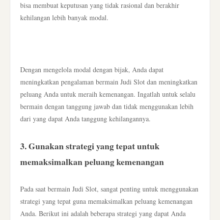
bisa membuat keputusan yang tidak rasional dan berakhir
kehilangan lebih banyak modal.
Dengan mengelola modal dengan bijak, Anda dapat
meningkatkan pengalaman bermain Judi Slot dan meningkatkan
peluang Anda untuk meraih kemenangan. Ingatlah untuk selalu
bermain dengan tanggung jawab dan tidak menggunakan lebih
dari yang dapat Anda tanggung kehilangannya.
3. Gunakan strategi yang tepat untuk
memaksimalkan peluang kemenangan
Pada saat bermain Judi Slot, sangat penting untuk menggunakan
strategi yang tepat guna memaksimalkan peluang kemenangan
Anda. Berikut ini adalah beberapa strategi yang dapat Anda