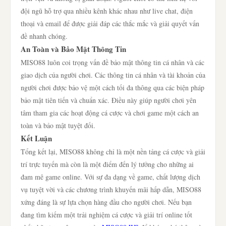
đội ngũ hỗ trợ qua nhiều kênh khác nhau như live chat, điện
thoại và email để được giải đáp các thắc mắc và giải quyết vấn
đề nhanh chóng.
An Toàn và Bảo Mật Thông Tin
MISO88 luôn coi trọng vấn đề bảo mật thông tin cá nhân và các
giao dịch của người chơi. Các thông tin cá nhân và tài khoản của
người chơi được bảo vệ một cách tối đa thông qua các biện pháp
bảo mật tiên tiến và chuẩn xác. Điều này giúp người chơi yên
tâm tham gia các hoạt động cá cược và chơi game một cách an
toàn và bảo mật tuyệt đối.
Kết Luận
Tổng kết lại, MISO88 không chỉ là một nền tảng cá cược và giải
trí trực tuyến mà còn là một điểm đến lý tưởng cho những ai
đam mê game online. Với sự đa dạng về game, chất lượng dịch
vụ tuyệt vời và các chương trình khuyến mãi hấp dẫn, MISO88
xứng đáng là sự lựa chọn hàng đầu cho người chơi. Nếu bạn
đang tìm kiếm một trải nghiệm cá cược và giải trí online tốt