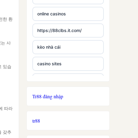
online casinos
전한 환
https://88clbs.it.com/
있는 사
kèo nhà cái
casino sites
고 있습
best casinos not on gamstop
Tr88 đăng nhập
£5 deposit casino not on
gamestop
에 따라
tr88
non uk licence casino
을 갖추
ireland casino online