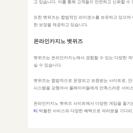
고 있습니다. 이를 통해 고객들이 안전하고 신뢰할 수 
또한 벳위즈는 합법적인 라이센스를 보유하고 있으며 
한 보장을 제공하고 있습니다.
온라인카지노 벳위즈
벳위즈는 온라인카지노에서 경험할 수 있는 다양한 게
실 수 있습니다.
벳위즈는 합법적으로 운영되고 보증받는 사이트로, 안
시스템을 갖췄어서 플레이어들에게 만족스러운 서비스
온라인카지노 벳위즈 사이트에서 다양한 게임을 즐기는
티
탁월한 서비스와 다양한 혜택으로 여러분을 기다리