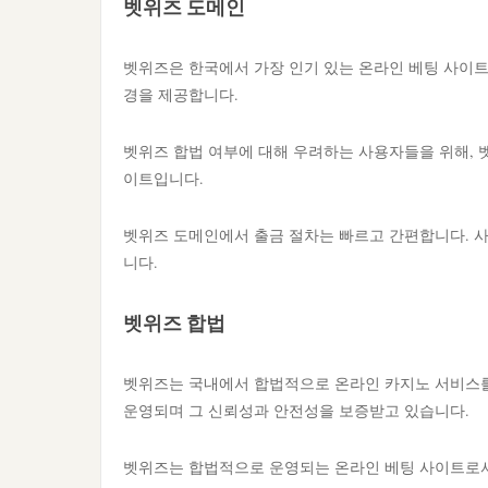
벳위즈 도메인
벳위즈은 한국에서 가장 인기 있는 온라인 베팅 사이
경을 제공합니다.
벳위즈 합법 여부에 대해 우려하는 사용자들을 위해, 
이트입니다.
벳위즈 도메인에서 출금 절차는 빠르고 간편합니다. 
니다.
벳위즈 합법
벳위즈는 국내에서 합법적으로 온라인 카지노 서비스를
운영되며 그 신뢰성과 안전성을 보증받고 있습니다.
벳위즈는 합법적으로 운영되는 온라인 베팅 사이트로서