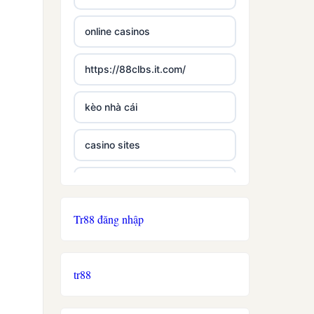
online casinos
https://88clbs.it.com/
kèo nhà cái
casino sites
best casinos not on gamstop
Tr88 đăng nhập
£5 deposit casino not on
gamestop
tr88
non uk licence casino
ireland casino online