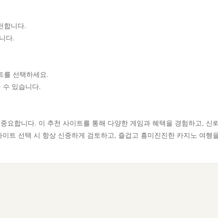
천합니다.
니다.
트를 선택하세요.
 수 있습니다.
중요합니다. 이 추천 사이트를 통해 다양한 게임과 혜택을 경험하고, 신
사이트 선택 시 항상 신중하게 검토하고, 즐겁고 흥미진진한 카지노 여행