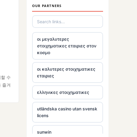
OUR PARTNERS
tr88
trang chủ tr88
οι μεγαλυτερες
στοιχηματικες εταιριες στον
https://tg88link.com/
κοσμο
tr88
οι καλυτερες στοιχηματικες
εταιριες
뢰할 수
uu 88
을 즐겨
ελληνικες στοιχηματικες
tr88 win
utländska casino utan svensk
tg88 com
licens
tg88.mba
sunwin