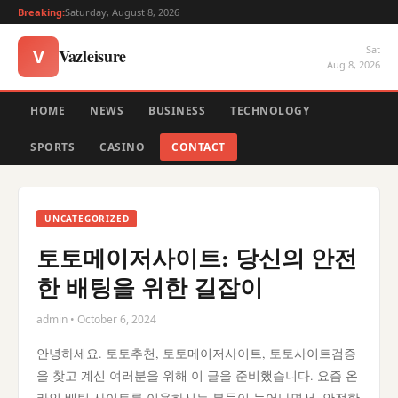
Breaking:
Saturday, August 8, 2026
Sat
Vazleisure
V
Aug 8, 2026
HOME
NEWS
BUSINESS
TECHNOLOGY
SPORTS
CASINO
CONTACT
UNCATEGORIZED
토토메이저사이트: 당신의 안전
한 배팅을 위한 길잡이
admin • October 6, 2024
안녕하세요. 토토추천, 토토메이저사이트, 토토사이트검증
을 찾고 계신 여러분을 위해 이 글을 준비했습니다. 요즘 온
라인 배팅 사이트를 이용하시는 분들이 늘어나면서, 안전한