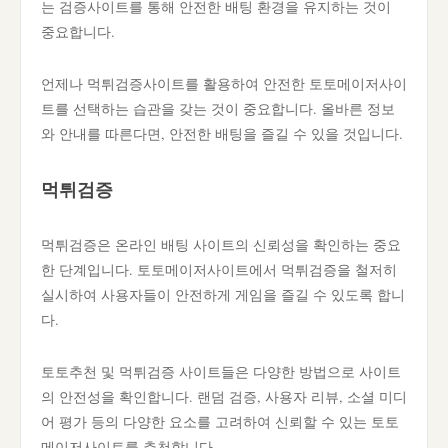
는 검증사이트를 통해 안전한 배팅 환경을 유지하는 것이
중요합니다.
언제나 먹튀검증사이트를 활용하여 안전한 토토메이저사이
트를 선택하는 습관을 갖는 것이 중요합니다. 올바른 정보
와 안내를 따른다면, 안전한 배팅을 즐길 수 있을 것입니다.
먹튀검증
먹튀검증은 온라인 배팅 사이트의 신뢰성을 확인하는 중요
한 단계입니다. 토토메이저사이트에서 먹튀검증을 철저히
실시하여 사용자들이 안전하게 게임을 즐길 수 있도록 합니
다.
토토추천 및 먹튀검증 사이트들은 다양한 방법으로 사이트
의 안전성을 확인합니다. 랜덤 검증, 사용자 리뷰, 소셜 미디
어 평가 등의 다양한 요소를 고려하여 신뢰할 수 있는 토토
메이저사이트를 추천합니다.