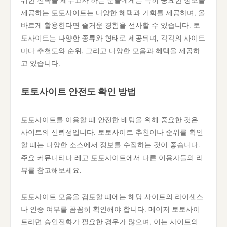
제공하는 토토사이트는 다양한 혜택과 기회를 제공하며, 올
바르게 활용한다면 즐거운 경험을 선사할 수 있습니다. 토
토사이트는 다양한 종류와 형태로 제공되며, 각각의 사이트
마다 추천도와 순위, 그리고 다양한 모음과 혜택을 제공하
고 있습니다.
토토사이트 안전도 확인 방법
토토사이트를 이용할 때 안전한 배팅을 위해 중요한 것은
사이트의 신뢰성입니다. 토토사이트 추천이나 순위를 확인
할 때는 다양한 소스에서 정보를 수집하는 것이 좋습니다.
주요 커뮤니티나 레고 토토사이트에서 다른 이용자들의 리
뷰를 참고해보세요.
토토사이트 모음을 검토할 때에는 해당 사이트의 라이센스
나 인증 여부를 꼼꼼히 확인해야 합니다. 메이저 토토사이
트라면 승인전화가 필요한 경우가 많으며, 이는 사이트의