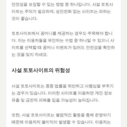
안전성을 보장할 수 있는 방법 중 하나입니다. 사설 토토사
이트는 주의가 필요하며, 승인전화 없는 사이트는 피하는
것이 좋습니다.
토토사이트에서 꽁머니를 제공하는 경우도 주목해야 합니
다. 이는 이용자들을 유인하는 수법 중 하나일 수 있으니 사
이트를 선택할 때 꽁머니 이벤트가 있어도 안전성을 확인하
는 것을 잊지 마세요.
사설 토토사이트의 위험성
사설 토토사이트는 종종 법률을 위반하고 사행심을 부추기
는 경우가 있습니다. 이러한 사이트를 이용하면 개인 정보
유출 및 금전적 피해를 입을 가능성이 높아집니다.
또한, 사설 토토사이트는 불법적인 활동을 통해 운영되기
때문에 이용자의 불이익이 발생할 수 있습니다. 이용자는