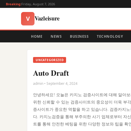
Breaking:
Friday, August 7, 2026
Vazleisure
V
HOME
NEWS
BUSINESS
TECHNOLOGY
UNCATEGORIZED
Auto Draft
admin • September 4, 2024
안녕하세요! 오늘은 카지노 검증사이트에 대해 알아보
위한 신뢰할 수 있는 검증사이트의 중요성이 더욱 부각
증사이트가 중요한 역할을 하고 있습니다. 검증카지노를
다. 카지노검증을 통해 부주의한 사기 업체로부터 자신
트를 통해 안전한 베팅을 위한 다양한 정보와 팁을 확