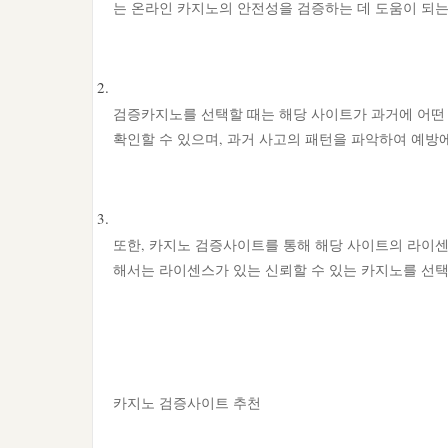
는 온라인 카지노의 안전성을 검증하는 데 도움이 되는
검증카지노를 선택할 때는 해당 사이트가 과거에 어떤
확인할 수 있으며, 과거 사고의 패턴을 파악하여 예방에
또한, 카지노 검증사이트를 통해 해당 사이트의 라이센
해서는 라이센스가 있는 신뢰할 수 있는 카지노를 선택
카지노 검증사이트 추천