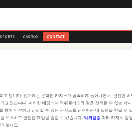
SPORTS
CASINO
CONTACT
려고 합니다. 현대에는 온라인 카지노가 급속하게 늘어나면서, 안전한 
되고 있습니다. 이러한 배경에서 먹튀폴리스와 같은 신뢰할 수 있는 카지
 통해 안전하고 신뢰할 수 있는 카지노를 선택하는 데 도움을 받을 수 
을 보호하고 안전한 게임을 즐길 수 있습니다.
먹튀검증
따라 카지노 검
인해보세요.