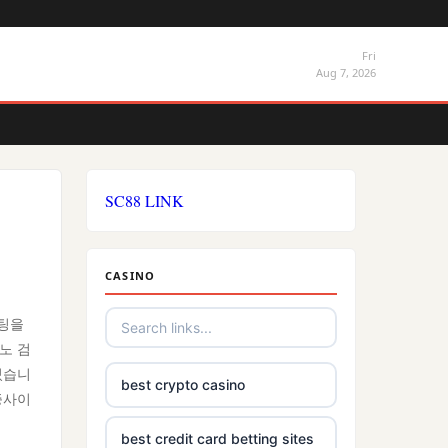
Fri
Aug 7, 2026
SC88 LINK
CASINO
베팅을
노 검
있습니
best crypto casino
증사이
best credit card betting sites