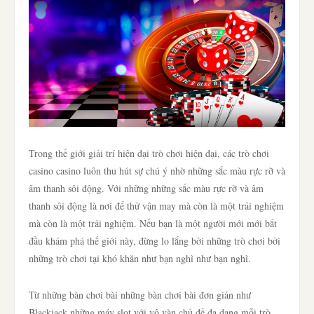
Trong thế giới giải trí hiện đại trò chơi hiện đại, các trò chơi
casino casino luôn thu hút sự chú ý nhờ những sắc màu rực rỡ và
âm thanh sôi động. Với những những sắc màu rực rỡ và âm
thanh sôi động là nơi để thử vận may mà còn là một trải nghiệm
mà còn là một trải nghiệm. Nếu bạn là một người mới mới bắt
đầu khám phá thế giới này, đừng lo lắng bởi những trò chơi bởi
những trò chơi tại khó khăn như bạn nghĩ như bạn nghĩ.
Từ những bàn chơi bài những bàn chơi bài đơn giản như
Blackjack những máy slot với vô vàn chủ đề đa dạng mỗi trò