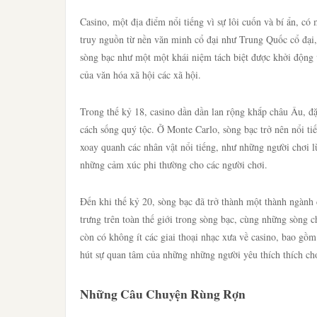
Casino, một địa điểm nổi tiếng vì sự lôi cuốn và bí ẩn, có
truy nguồn từ nền văn minh cổ đại như Trung Quốc cổ đại, 
sòng bạc như một một khái niệm tách biệt được khởi động v
của văn hóa xã hội các xã hội.
Trong thế kỷ 18, casino dần dần lan rộng khắp châu Âu, đặ
cách sống quý tộc. Ở Monte Carlo, sòng bạc trở nên nổi ti
xoay quanh các nhân vật nổi tiếng, như những người chơi l
những cảm xúc phi thường cho các người chơi.
Đến khi thế kỷ 20, sòng bạc đã trở thành một thành ngành 
trưng trên toàn thế giới trong sòng bạc, cùng những sòng ch
còn có không ít các giai thoại nhạc xưa về casino, bao gồ
hút sự quan tâm của những những người yêu thích thích chơi
Những Câu Chuyện Rùng Rợn