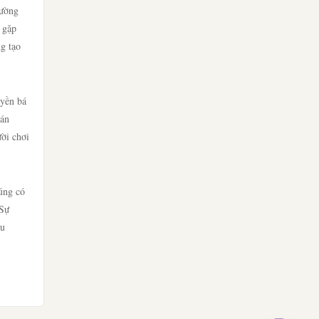
hường
lc88
bästa online casinon
 gặp
g tạo
go8.com
online casinos canada
32win
uyền bá
online casinos canada
tán
dh88
ười chơi
online casino
lc88 link
online casino
húng có
uu88
 Sự
interac online casino
âu
nk88
nettcasino
game lv88
zahraniční sázkové kanceláře
s licencí v čr