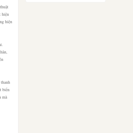
thuật
lc88
kp88
t hiện
ững hiện
trang chủ kuwin
lv88
nk88.com
https://789winf.com/
i.
nhân,
trang chủ fun79
ên
https://lclc88.com/
789wincomm.com
bästa casino utan svensk
 thanh
licens
t biến
789fcom.asia
mà mà
bästa casino utan svensk
licens
https://lv88.ltd/
casino online utan svensk
go8
licens