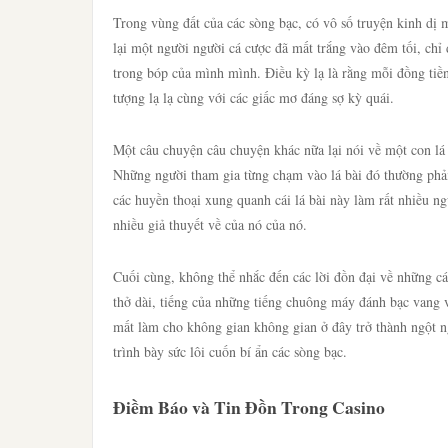
Trong vùng đất của các sòng bạc, có vô số truyện kinh 
lại một người người cá cược đã mất trắng vào đêm tối, chỉ 
trong bóp của mình mình. Điều kỳ lạ là rằng mỗi đồng tiền
tượng lạ lạ cùng với các giấc mơ đáng sợ kỳ quái.
Một câu chuyện câu chuyện khác nữa lại nói về một con lá 
Những người tham gia từng chạm vào lá bài đó thường phải
các huyền thoại xung quanh cái lá bài này làm rất nhiều n
nhiều giả thuyết về của nó của nó.
Cuối cùng, không thể nhắc đến các lời đồn đại về những cá
thở dài, tiếng của những tiếng chuông máy đánh bạc vang 
mất làm cho không gian không gian ở đây trở thành ngột n
trình bày sức lôi cuốn bí ẩn các sòng bạc.
Điềm Báo và Tin Đồn Trong Casino