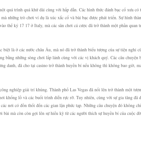
 một quá trình quá khứ dài cùng với hấp dẫn. Các hình thức đánh bạc cổ xưa có 
mà những trò chơi ví dụ là xúc xắc cổ và bài bạc được phát triển. Sự hình thà
ào thế kỷ 17 17 ở Italy, mà các sân chơi cá cược đã trở thành một phần quan t
c biệt là ở các nước châu Âu, mà nó đã trở thành biểu tượng của sự tiện nghi c
ếng bằng những sòng chơi lấp lánh cùng với các vị khách quý. Các câu chuyện b
ừng danh, đã cho tại casino trở thành huyền bí nếu không thì không bao giờ, 
công nghiệp giải trí khủng. Thành phố Las Vegas đã nổi lên trở thành một tượ
ơi khổng lồ và các buổi trình diễn rực rỡ. Tuy nhiên, cùng với sự gia tăng đã d
m các nơi có đồn thổi đến các gian lận phức tạp. Những câu chuyện đó không chỉ
 bài mà còn còn gợi lên sự hiếu kỳ từ các người thích sự huyền bí của cuộc đờ