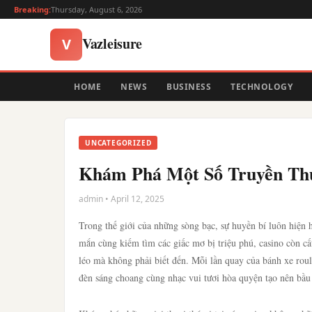
Breaking:
Thursday, August 6, 2026
Vazleisure
V
HOME
NEWS
BUSINESS
TECHNOLOGY
UNCATEGORIZED
Khám Phá Một Số Truyền Th
admin • April 12, 2025
Trong thế giới của những sòng bạc, sự huyền bí luôn hiện h
mắn cùng kiếm tìm các giấc mơ bị triệu phú, casino còn cấ
léo mà không phải biết đến. Mỗi lần quay của bánh xe roul
đèn sáng choang cùng nhạc vui tươi hòa quyện tạo nên bầu