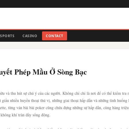
SPORTS
CASINO
CONTACT
uyết Phép Mầu Ở Sòng Bạc
ữu và thu hút sự chú ý của các người. Không chỉ chỉ là nơi để có thể kiểm tra
t giấu nhiều huyền thoại thú vị, những giai thoại hấp dẫn và những tình huống
ette, từng ván bài bài poker cũng chứa đựng những sự hấp dẫn, cùng hàng triệu
 không khí tràn đầy sống động.