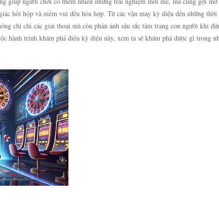
hững giúp người chơi có thêm nhiều những trải nghiệm mới mẻ, mà cũng gợi mở
 giác hồi hộp và niềm vui đều hòa hợp. Từ các vận may kỳ diệu đến những thời
hông chỉ chỉ các giai thoại mà còn phản ánh sâu sắc tâm trạng con người khi đứ
cuộc hành trình khám phá điều kỳ diệu này, xem ta sẽ khám phá được gì trong n