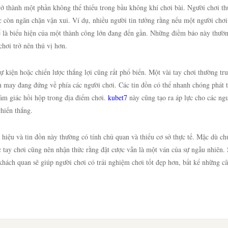
rở thành một phần không thể thiếu trong bầu không khí chơi bài. Người chơi t
c còn ngăn chặn vận xui. Ví dụ, nhiều người tin tưởng rằng nếu một người chơi
thể là biểu hiện của một thành công lớn đang đến gần. Những điềm báo này thườn
hơi trở nên thú vị hơn.
sự kiện hoặc chiến lược thắng lợi cũng rất phổ biến. Một vài tay chơi thường tr
 may đang đứng về phía các người chơi. Các tin đồn có thể nhanh chóng phát 
cảm giác hồi hộp trong địa điểm chơi.
kubet7
này cũng tạo ra áp lực cho các ng
chiến thắng.
 hiệu và tin đồn này thường có tính chủ quan và thiếu cơ sở thực tế. Mặc dù c
ác tay chơi cũng nên nhận thức rằng đặt cược vẫn là một ván của sự ngẫu nhiên.
khách quan sẽ giúp người chơi có trải nghiệm chơi tốt đẹp hơn, bất kể những c