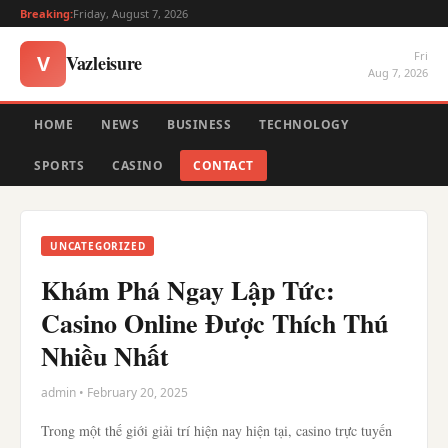
Breaking:
Friday, August 7, 2026
Fri
Vazleisure
V
Aug 7, 2026
HOME
NEWS
BUSINESS
TECHNOLOGY
SPORTS
CASINO
CONTACT
UNCATEGORIZED
Khám Phá Ngay Lập Tức:
Casino Online Được Thích Thú
Nhiều Nhất
admin • February 20, 2025
Trong một thế giới giải trí hiện nay hiện tại, casino trực tuyến