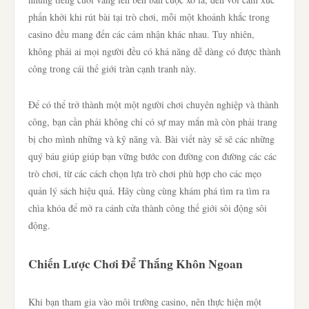
phấn khởi khi rút bài tại trò chơi, mỗi một khoảnh khắc trong
casino đều mang đến các cảm nhận khác nhau. Tuy nhiên,
không phải ai mọi người đều có khả năng dễ dàng có được thành
công trong cái thế giới tràn cạnh tranh này.
Để có thể trở thành một một người chơi chuyên nghiệp và thành
công, bạn cần phải không chỉ có sự may mắn mà còn phải trang
bị cho mình những và kỹ năng và. Bài viết này sẽ sẽ các những
quý báu giúp giúp bạn vững bước con đường con đường các các
trò chơi, từ các cách chọn lựa trò chơi phù hợp cho các mẹo
quản lý sách hiệu quả. Hãy cùng cùng khám phá tìm ra tìm ra
chìa khóa để mở ra cánh cửa thành công thế giới sôi động sôi
động.
Chiến Lược Chơi Để Thắng Khôn Ngoan
Khi bạn tham gia vào môi trường casino, nên thực hiện một