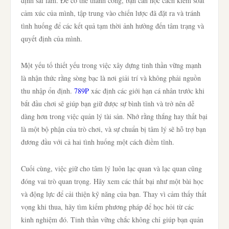
định sai lầm. Để có thể thành công, bạn cần học cách kiểm soát
cảm xúc của mình, tập trung vào chiến lược đã đặt ra và tránh
tình huống để các kết quả tạm thời ảnh hưởng đến tâm trạng và
quyết định của mình.
Một yếu tố thiết yếu trong việc xây dựng tinh thần vững mạnh
là nhận thức rằng sòng bạc là nơi giải trí và không phải nguồn
thu nhập ổn định.
789P
xác định các giới hạn cá nhân trước khi
bắt đầu chơi sẽ giúp bạn giữ được sự bình tĩnh và trở nên dễ
dàng hơn trong việc quản lý tài sản. Nhớ rằng thắng hay thất bại
là một bộ phận của trò chơi, và sự chuẩn bị tâm lý sẽ hỗ trợ bạn
đương đầu với cả hai tình huống một cách điềm tĩnh.
Cuối cùng, việc giữ cho tâm lý luôn lạc quan và lạc quan cũng
đóng vai trò quan trọng. Hãy xem các thất bại như một bài học
và động lực để cải thiện kỹ năng của bạn. Thay vì cảm thấy thất
vọng khi thua, hãy tìm kiếm phương pháp để học hỏi từ các
kinh nghiệm đó. Tinh thần vững chắc không chỉ giúp bạn quản