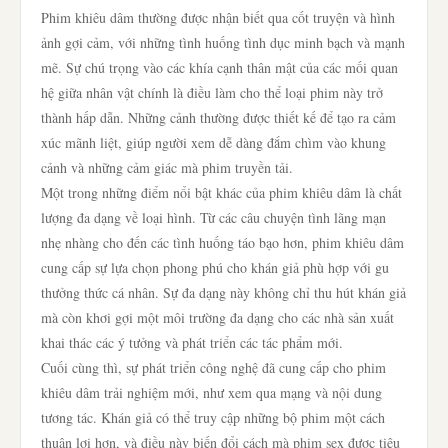
Phim khiêu dâm thường được nhận biết qua cốt truyện và hình
ảnh gợi cảm, với những tình huống tình dục minh bạch và mạnh
mẽ. Sự chú trọng vào các khía cạnh thân mật của các mối quan
hệ giữa nhân vật chính là điều làm cho thể loại phim này trở
thành hấp dẫn. Những cảnh thường được thiết kế để tạo ra cảm
xúc mãnh liệt, giúp người xem dễ dàng đắm chìm vào khung
cảnh và những cảm giác mà phim truyền tải.
Một trong những điểm nổi bật khác của phim khiêu dâm là chất
lượng đa dạng về loại hình. Từ các câu chuyện tình lãng mạn
nhẹ nhàng cho đến các tình huống táo bạo hơn, phim khiêu dâm
cung cấp sự lựa chọn phong phú cho khán giả phù hợp với gu
thưởng thức cá nhân. Sự đa dạng này không chỉ thu hút khán giả
mà còn khơi gợi một môi trường đa dạng cho các nhà sản xuất
khai thác các ý tưởng và phát triển các tác phẩm mới.
Cuối cùng thì, sự phát triển công nghệ đã cung cấp cho phim
khiêu dâm trải nghiệm mới, như xem qua mạng và nội dung
tương tác. Khán giả có thể truy cập những bộ phim một cách
thuận lợi hơn, và điều này biến đổi cách mà phim sex được tiêu