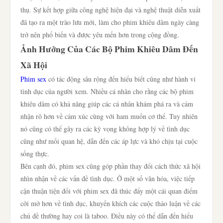
thụ. Sự kết hợp giữa công nghệ hiện đại và nghệ thuật diễn xuất
đã tạo ra một trào lưu mới, làm cho phim khiêu dâm ngày càng
trở nên phổ biến và được yêu mến hơn trong cộng đồng.
Ảnh Hưởng Của Các Bộ Phim Khiêu Dâm Đến
Xã Hội
Phim sex
có tác động sâu rộng đến hiểu biết cũng như hành vi
tình dục của người xem. Nhiều cá nhân cho rằng các bộ phim
khiêu dâm có khả năng giúp các cá nhân khám phá ra và cảm
nhận rõ hơn về cảm xúc cùng với ham muốn cơ thể. Tuy nhiên
nó cũng có thể gây ra các kỳ vọng không hợp lý về tình dục
cũng như mối quan hệ, dẫn đến các áp lực và khó chịu tại cuộc
sống thực.
Bên cạnh đó, phim sex cũng góp phần thay đổi cách thức xã hội
nhìn nhận về các vấn đề tình dục. Ở một số văn hóa, việc tiếp
cận thuận tiện đối với phim sex đã thúc đẩy một cái quan điểm
cởi mở hơn về tình dục, khuyến khích các cuộc thảo luận về các
chủ đề thường hay coi là taboo. Điều này có thể dẫn đến hiểu