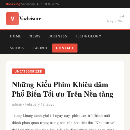
Breaking:
Saturday, August 8, 2026
Sat
Vazleisure
V
Aug 8, 2026
HOME
NEWS
BUSINESS
TECHNOLOGY
SPORTS
CASINO
CONTACT
UNCATEGORIZED
Những Kiểu Phim Khiêu dâm
Phổ Biến Tối ưu Trên Nền tảng
admin • February 18, 2025
Trong khung cảnh giải trí ngày nay, phim sex trở thành một
thành phần quan trọng trong nền văn hóa tiêu thụ. Nhu cầu về
thể loại phim này tăng lên, với các dòng phim khác nhau cũng