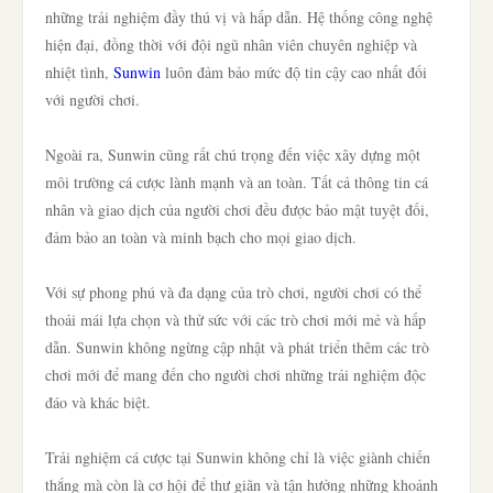
những trải nghiệm đầy thú vị và hấp dẫn. Hệ thống công nghệ
hiện đại, đồng thời với đội ngũ nhân viên chuyên nghiệp và
nhiệt tình,
Sunwin
luôn đảm bảo mức độ tin cậy cao nhất đối
với người chơi.
Ngoài ra, Sunwin cũng rất chú trọng đến việc xây dựng một
môi trường cá cược lành mạnh và an toàn. Tất cả thông tin cá
nhân và giao dịch của người chơi đều được bảo mật tuyệt đối,
đảm bảo an toàn và minh bạch cho mọi giao dịch.
Với sự phong phú và đa dạng của trò chơi, người chơi có thể
thoải mái lựa chọn và thử sức với các trò chơi mới mẻ và hấp
dẫn. Sunwin không ngừng cập nhật và phát triển thêm các trò
chơi mới để mang đến cho người chơi những trải nghiệm độc
đáo và khác biệt.
Trải nghiệm cá cược tại Sunwin không chỉ là việc giành chiến
thắng mà còn là cơ hội để thư giãn và tận hưởng những khoảnh