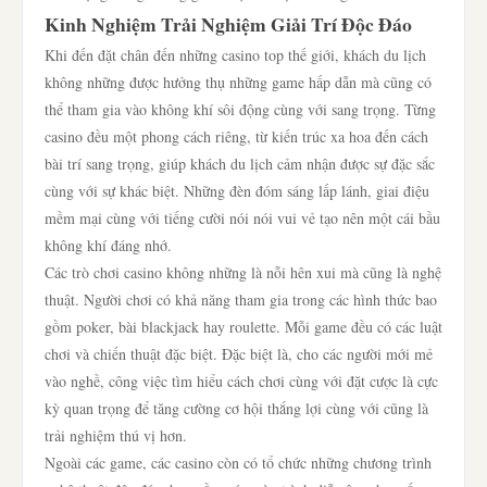
Kinh Nghiệm Trải Nghiệm Giải Trí Độc Đáo
Khi đến đặt chân đến những casino top thế giới, khách du lịch
không những được hưởng thụ những game hấp dẫn mà cũng có
thể tham gia vào không khí sôi động cùng với sang trọng. Từng
casino đều một phong cách riêng, từ kiến trúc xa hoa đến cách
bài trí sang trọng, giúp khách du lịch cảm nhận được sự đặc sắc
cùng với sự khác biệt. Những đèn đóm sáng lấp lánh, giai điệu
mềm mại cùng với tiếng cười nói nói vui vẻ tạo nên một cái bầu
không khí đáng nhớ.
Các trò chơi casino không những là nỗi hên xui mà cũng là nghệ
thuật. Người chơi có khả năng tham gia trong các hình thức bao
gồm poker, bài blackjack hay roulette. Mỗi game đều có các luật
chơi và chiến thuật đặc biệt. Đặc biệt là, cho các người mới mẻ
vào nghề, công việc tìm hiểu cách chơi cùng với đặt cược là cực
kỳ quan trọng để tăng cường cơ hội thắng lợi cùng với cũng là
trải nghiệm thú vị hơn.
Ngoài các game, các casino còn có tổ chức những chương trình