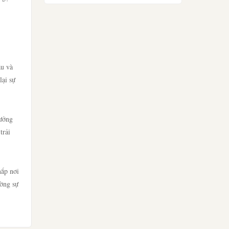
lc88
kp88
trang chủ kuwin
lv88
âu và
nk88.com
https://789winf.com/
lại sự
trang chủ fun79
https://lclc88.com/
hưởng
789wincomm.com
bästa casino utan svensk
trải
licens
789fcom.asia
bästa casino utan svensk
hắp nơi
licens
ường sự
https://lv88.ltd/
casino online utan svensk
go8
licens