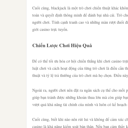
Cuối cùng, blackjack là một trò chơi chiến thuật khác khôn
toán và quyết định thông minh để đánh bại nhà cái. Trò ch
người chơi. Tính cạnh tranh cao và những màn rượt đuổi đi
giới casino trực tuyến.
Chiến Lược Chơi Hiệu Quả
Để có thể tối ưu hóa cơ hội chiến thắng khi chơi casino trự
luật chơi và cách hoạt động của từng trò chơi là điều cần t
thuật và tỷ lệ trả thưởng của trò chơi mà họ chọn. Điều nà
Ngoài ra, người chơi nên đặt ra ngân sách cụ thể cho mỗi 
giúp bạn tránh được những khoản thua lớn mà còn giúp bạn
vượt quá khả năng tài chính của mình và luôn có kế hoạch d
Cuối cùng, biết khi nào nên rút lui và không để cảm xúc ch
casino là khả năng kiểm soát bản thân. Nếu bạn cảm thấy 