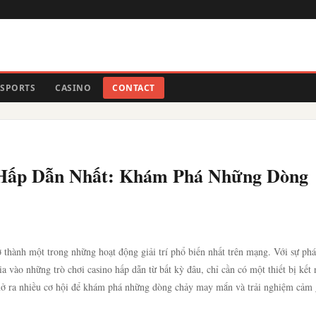
SPORTS
CASINO
CONTACT
 Hấp Dẫn Nhất: Khám Phá Những Dòng
 thành một trong những hoạt động giải trí phổ biến nhất trên mạng. Với sự phát
 vào những trò chơi casino hấp dẫn từ bất kỳ đâu, chỉ cần có một thiết bị kết 
 mở ra nhiều cơ hội để khám phá những dòng chảy may mắn và trải nghiệm cảm 